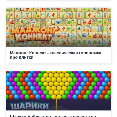
Маджонг Коннект - классическая головомка
про плитки
Шарики Баблшутер - милая стрелялка по