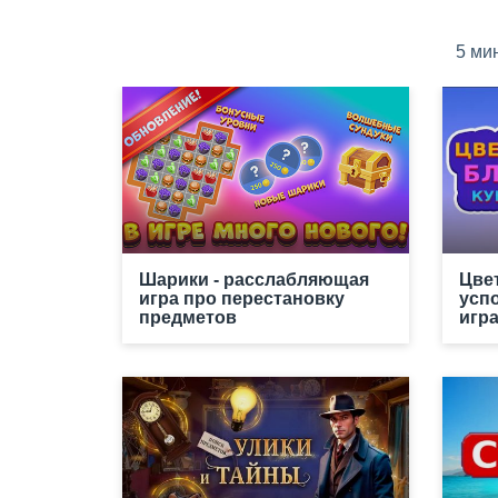
5 ми
Шарики - расслабляющая
Цве
игра про перестановку
усп
предметов
игр