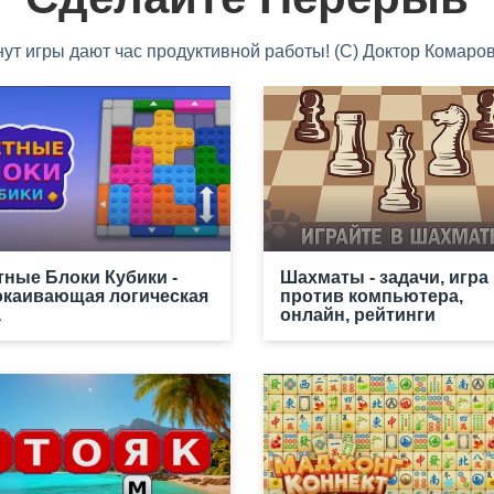
нут игры дают час продуктивной работы! (С) Доктор Комаров
тные Блоки Кубики -
Шахматы - задачи, игра
окаивающая логическая
против компьютера,
а
онлайн, рейтинги