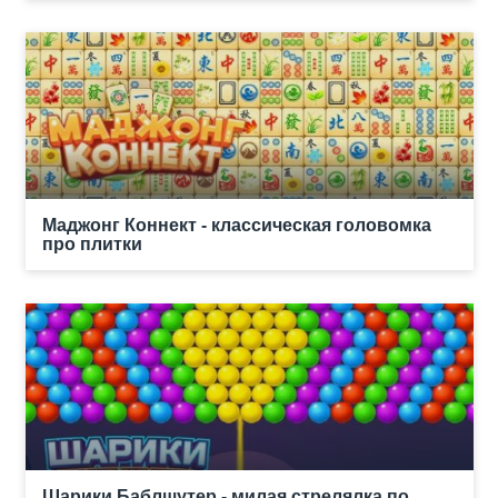
Маджонг Коннект - классическая головомка
про плитки
Шарики Баблшутер - милая стрелялка по