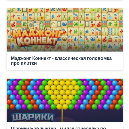
Маджонг Коннект - классическая головомка
про плитки
Шарики Баблшутер - милая стрелялка по