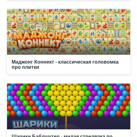
Маджонг Коннект - классическая головомка
про плитки
Шарики Баблшутер - милая стрелялка по