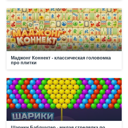
Маджонг Коннект - классическая головомка
про плитки
Шарики Баблшутер - милая стрелялка по