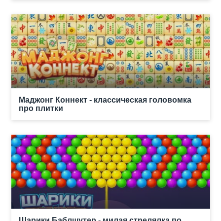
Маджонг Коннект - классическая головомка
про плитки
Шарики Баблшутер - милая стрелялка по