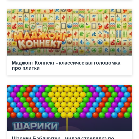
Маджонг Коннект - классическая головомка
про плитки
Шарики Баблшутер - милая стрелялка по