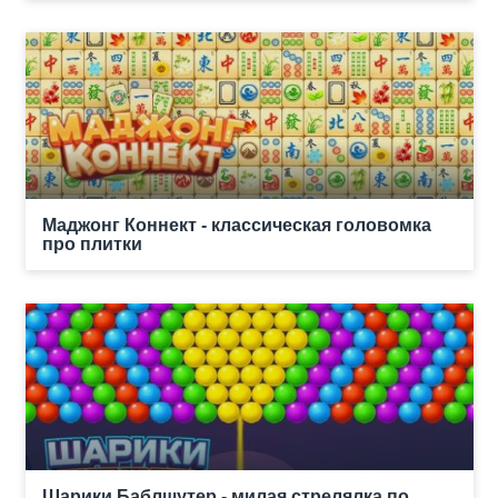
Маджонг Коннект - классическая головомка
про плитки
Шарики Баблшутер - милая стрелялка по