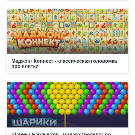
Маджонг Коннект - классическая головомка
про плитки
Шарики Баблшутер - милая стрелялка по