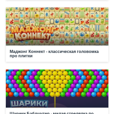
Маджонг Коннект - классическая головомка
про плитки
Шарики Баблшутер - милая стрелялка по