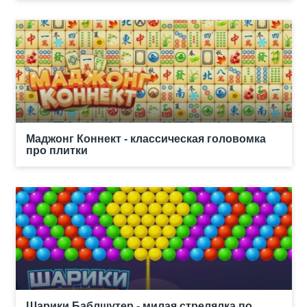
Маджонг Коннект - классическая головомка
про плитки
Шарики Баблшутер - милая стрелялка по