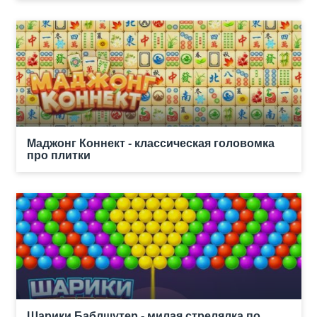
Маджонг Коннект - классическая головомка
про плитки
Шарики Баблшутер - милая стрелялка по