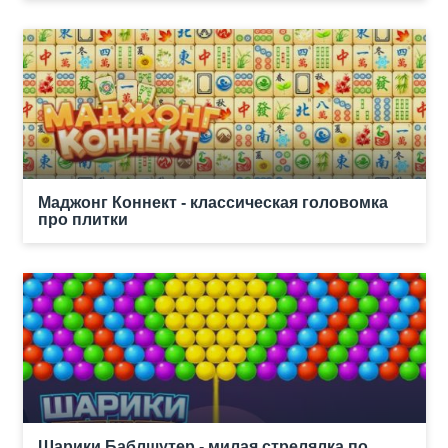
Маджонг Коннект - классическая головомка
про плитки
Шарики Баблшутер - милая стрелялка по