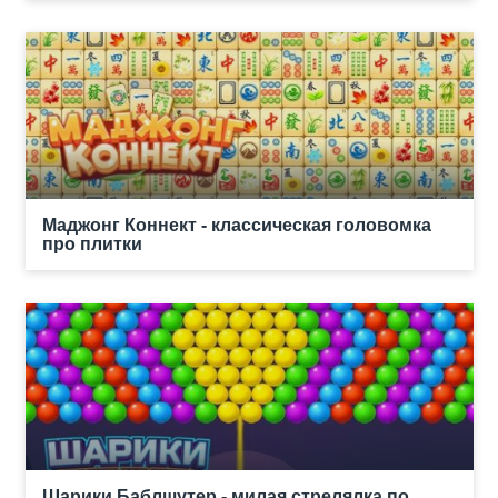
Маджонг Коннект - классическая головомка
про плитки
Шарики Баблшутер - милая стрелялка по