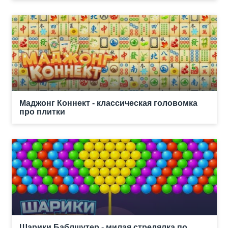
Маджонг Коннект - классическая головомка
про плитки
Шарики Баблшутер - милая стрелялка по