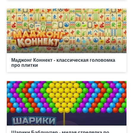
Маджонг Коннект - классическая головомка
про плитки
Шарики Баблшутер - милая стрелялка по