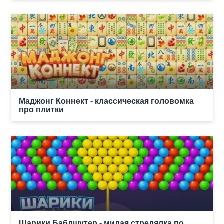
Маджонг Коннект - классическая головомка
про плитки
Шарики Баблшутер - милая стрелялка по