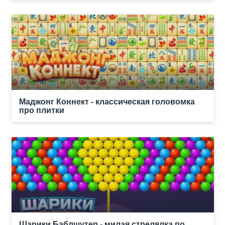
Маджонг Коннект - классическая головомка
про плитки
Шарики Баблшутер - милая стрелялка по