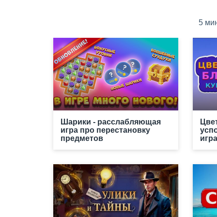
5 ми
Шарики - расслабляющая
Цве
игра про перестановку
усп
предметов
игр