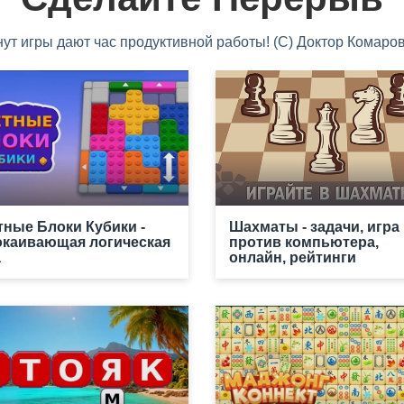
нут игры дают час продуктивной работы! (С) Доктор Комаров
тные Блоки Кубики -
Шахматы - задачи, игра
окаивающая логическая
против компьютера,
а
онлайн, рейтинги