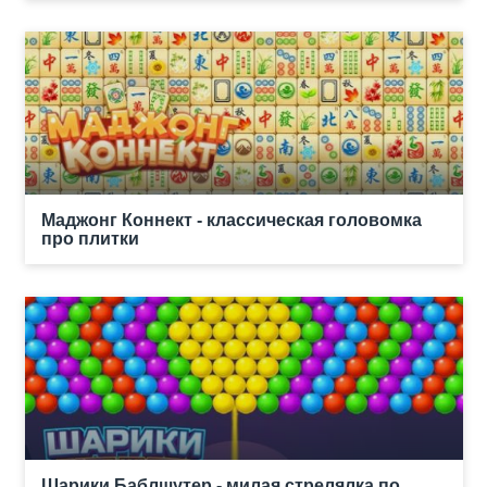
Маджонг Коннект - классическая головомка
про плитки
Шарики Баблшутер - милая стрелялка по