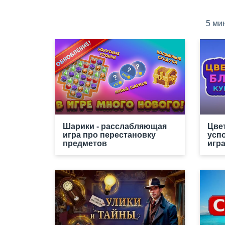
5 ми
Шарики - расслабляющая
Цве
игра про перестановку
усп
предметов
игр