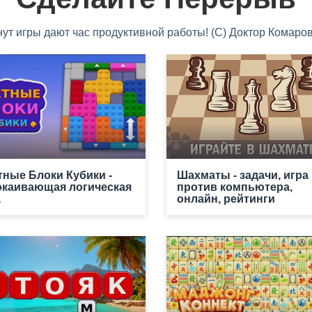
нут игры дают час продуктивной работы! (С) Доктор Комаров
тные Блоки Кубики -
Шахматы - задачи, игра
окаивающая логическая
против компьютера,
а
онлайн, рейтинги