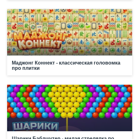
Маджонг Коннект - классическая головомка
про плитки
Шарики Баблшутер - милая стрелялка по