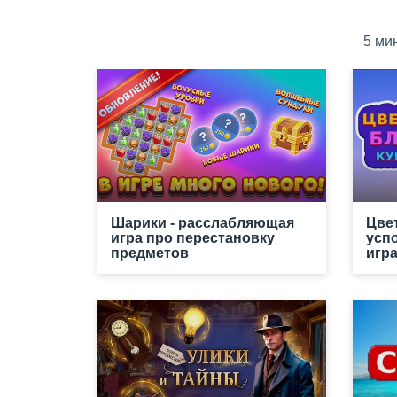
5 ми
Шарики - расслабляющая
Цве
игра про перестановку
усп
предметов
игр