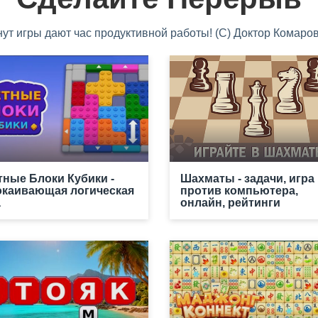
нут игры дают час продуктивной работы! (С) Доктор Комаров
тные Блоки Кубики -
Шахматы - задачи, игра
окаивающая логическая
против компьютера,
а
онлайн, рейтинги