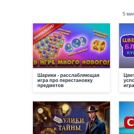
5 ми
Шарики - расслабляющая
Цве
игра про перестановку
усп
предметов
игр