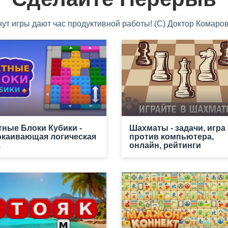
нут игры дают час продуктивной работы! (С) Доктор Комаров
тные Блоки Кубики -
Шахматы - задачи, игра
окаивающая логическая
против компьютера,
а
онлайн, рейтинги