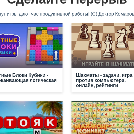
нут игры дают час продуктивной работы! (С) Доктор Комаров
тные Блоки Кубики -
Шахматы - задачи, игра
окаивающая логическая
против компьютера,
а
онлайн, рейтинги