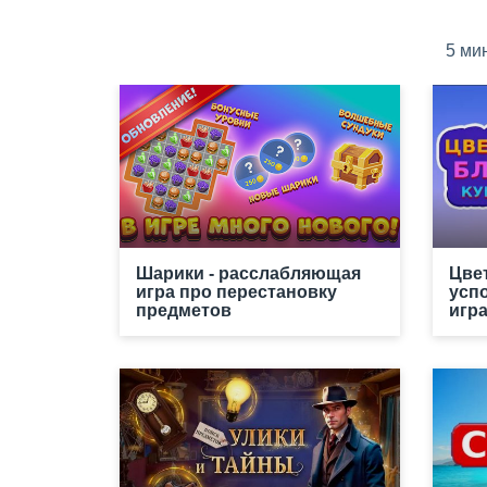
5 ми
Шарики - расслабляющая
Цве
игра про перестановку
усп
предметов
игр