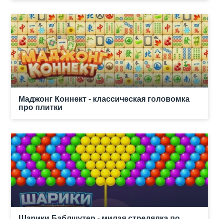
Маджонг Коннект - классическая головомка
про плитки
Шарики Баблшутер - милая стрелялка по