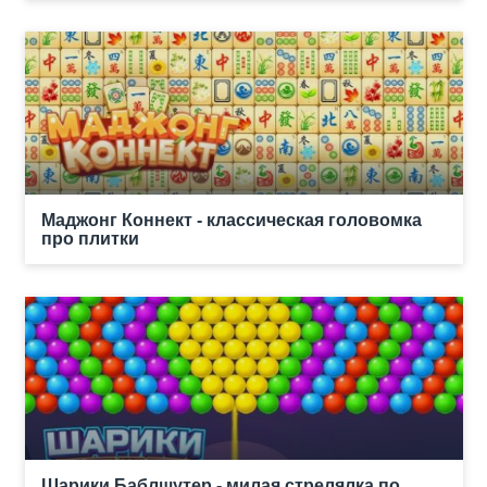
Маджонг Коннект - классическая головомка
про плитки
Шарики Баблшутер - милая стрелялка по