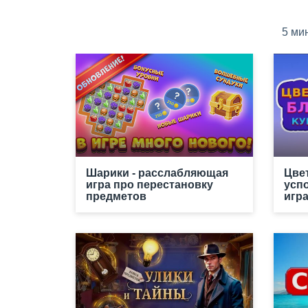
5 ми
Шарики - расслабляющая
Цве
игра про перестановку
усп
предметов
игр