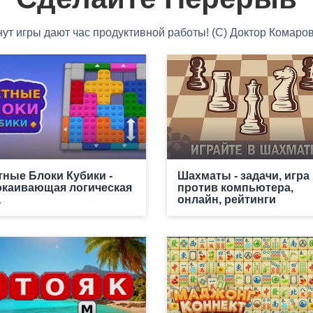
нут игры дают час продуктивной работы! (С) Доктор Комаров
тные Блоки Кубики -
Шахматы - задачи, игра
окаивающая логическая
против компьютера,
а
онлайн, рейтинги