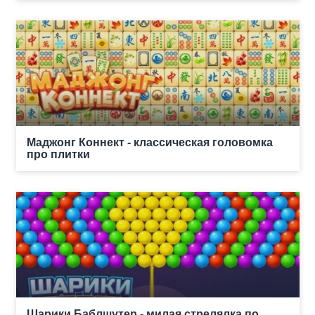
Маджонг Коннект - классическая головомка
про плитки
Шарики Баблшутер - милая стрелялка по